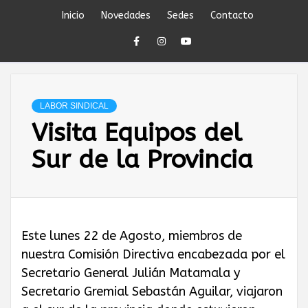
Skip
Inicio
Novedades
Sedes
Contacto
to
content
SINDICATO DEL
PERSONAL
LABOR SINDICAL
Visita Equipos del
JERÁRQUICO Y
Sur de la Provincia
PROFESIONAL
DEL
Este lunes 22 de Agosto, miembros de
nuestra Comisión Directiva encabezada por el
PETRÓLEO,
Secretario General Julián Matamala y
Secretario Gremial Sebastán Aguilar, viajaron