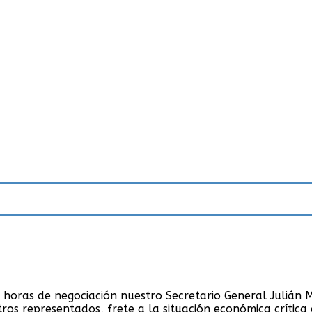
óleo, gas privado y químicos de Cuyo
s horas de negociación nuestro Secretario General Juliá
tros representados, frete a la situación económica crítica