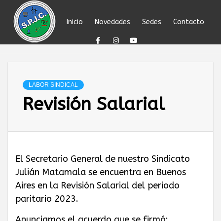
Skip
to
Inicio
Novedades
Sedes
Contacto
content
SINDICATO DEL
PERSONAL
LABOR SINDICAL
Revisión Salarial
JERÁRQUICO Y
PROFESIONAL
El Secretario General de nuestro Sindicato
DEL
Julián Matamala se encuentra en Buenos
Aires en la Revisión Salarial del periodo
PETRÓLEO,
paritario 2023.
Anunciamos el acuerdo que se firmó: