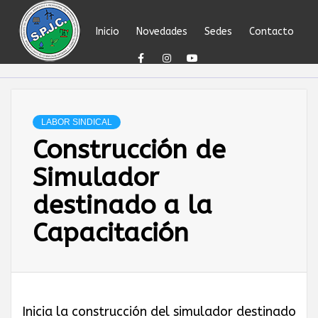
Skip
to
Inicio
Novedades
Sedes
Contacto
content
SINDICATO DEL
PERSONAL
LABOR SINDICAL
Construcción de
JERÁRQUICO Y
Simulador
PROFESIONAL
destinado a la
Capacitación
DEL
PETRÓLEO,
Inicia la construcción del simulador destinado