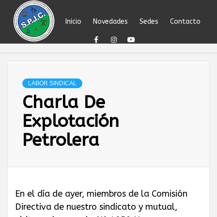
Skip
to
Inicio
Novedades
Sedes
Contacto
content
SINDICATO DEL
PERSONAL
LABOR SINDICAL
Charla De
JERÁRQUICO Y
Explotación
PROFESIONAL
Petrolera
DEL
PETRÓLEO,
En el día de ayer, miembros de la Comisión
Directiva de nuestro sindicato y mutual,