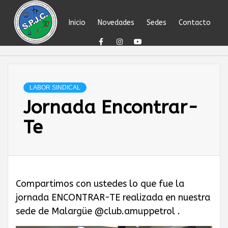
Skip
to
Inicio
Novedades
Sedes
Contacto
content
SINDICATO DEL
PERSONAL
LABOR SINDICAL
Jornada Encontrar-
JERÁRQUICO Y
Te
PROFESIONAL
DEL
Compartimos con ustedes lo que fue la
jornada ENCONTRAR-TE realizada en nuestra
PETRÓLEO,
sede de Malargüe @club.amuppetrol .