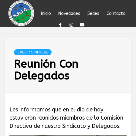
Skip
to
Inicio
Novedades
Sedes
Contacto
content
SINDICATO DEL
PERSONAL
LABOR SINDICAL
Reunión Con
JERÁRQUICO Y
Delegados
PROFESIONAL
DEL
Les informamos que en el día de hoy
estuvieron reunidos miembros de la Comisión
PETRÓLEO,
Directiva de nuestro Sindicato y Delegados.