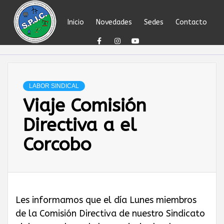
Skip
to
Inicio
Novedades
Sedes
Contacto
content
SINDICATO DEL
PERSONAL
LABOR SINDICAL
Viaje Comisión
JERÁRQUICO Y
Directiva a el
PROFESIONAL
Corcobo
DEL
PETRÓLEO,
Les informamos que el día Lunes miembros
de la Comisión Directiva de nuestro Sindicato