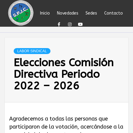
Skip
to
Inicio
Novedades
Sedes
Contacto
content
SINDICATO DEL
PERSONAL
LABOR SINDICAL
Elecciones Comisión
JERÁRQUICO Y
Directiva Periodo
PROFESIONAL
2022 – 2026
DEL
PETRÓLEO,
Agradecemos a todas las personas que
participaron de la votación, acercándose a la