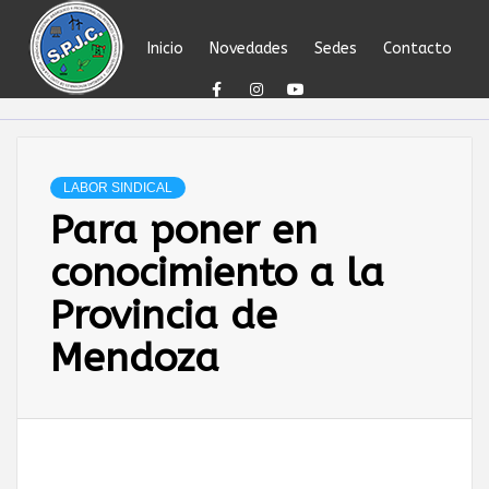
Skip
to
Inicio
Novedades
Sedes
Contacto
content
SINDICATO DEL
PERSONAL
LABOR SINDICAL
Para poner en
JERÁRQUICO Y
conocimiento a la
PROFESIONAL
Provincia de
Mendoza
DEL
PETRÓLEO,