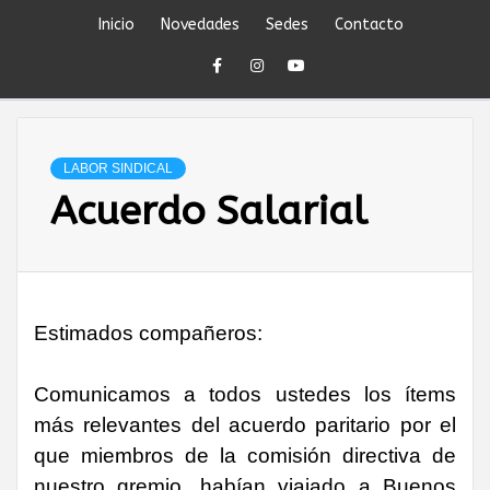
Skip
Inicio
Novedades
Sedes
Contacto
to
content
SINDICATO DEL
PERSONAL
LABOR SINDICAL
Acuerdo Salarial
JERÁRQUICO Y
PROFESIONAL
Estimados compañeros:
DEL
Comunicamos a todos ustedes los ítems
más relevantes del acuerdo paritario por el
PETRÓLEO,
que miembros de la comisión directiva de
nuestro gremio, habían viajado a Buenos