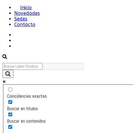
Skip
Inicio
Novedades
to
Sedes
content
Contacto
Sindicato del Personal Jerárquico y Profesional del petr
Primary
Menu
Coincidencias exactas
Buscar en títulos
Buscar en contenidos