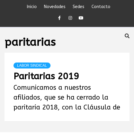
Skip
Inicio
Novedades
Sedes
Contacto
to
content
SINDICATO DEL
paritarias
PERSONAL
JERÁRQUICO Y
LABOR SINDICAL
Paritarias 2019
PROFESIONAL
Comunicamos a nuestros
afiliados, que se ha cerrado la
DEL
paritaria 2018, con la Cláusula de
PETRÓLEO,