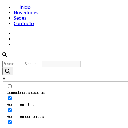
Skip
Inicio
Novedades
to
Sedes
content
Contacto
Sindicato del Personal Jerárquico y Profesional del petr
Primary
Menu
Coincidencias exactas
Buscar en títulos
Buscar en contenidos