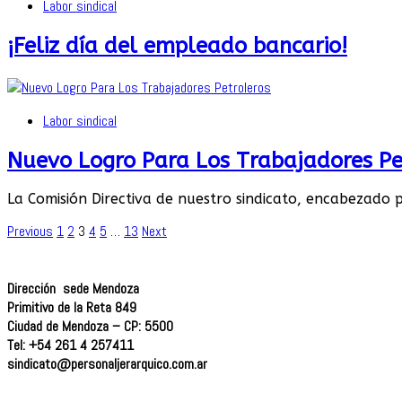
Labor sindical
¡Feliz día del empleado bancario!
Labor sindical
Nuevo Logro Para Los Trabajadores Pe
La Comisión Directiva de nuestro sindicato, encabezado 
Navegación
Previous
1
2
3
4
5
…
13
Next
de
entradas
Dirección sede Mendoza
Primitivo de la Reta 849
Ciudad de Mendoza – CP: 5500
Tel: +54 261 4 257411
sindicato@personaljerarquico.
com.ar